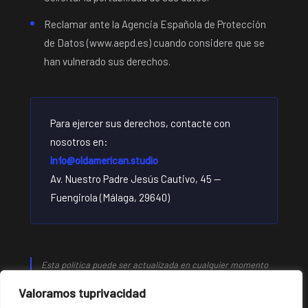
Reclamar ante la Agencia Española de Protección
de Datos (www.aepd.es) cuando considere que se
han vulnerado sus derechos.
Para ejercer sus derechos, contacte con
nosotros en:
info@oldamerican.studio
Av. Nuestro Padre Jesús Cautivo, 45 —
Fuengirola (Málaga, 29640)
Esta política puede ser actualizada en cualquier momento
para adaptarse a cambios legislativos o normativos. Se
Valoramos tuprivacidad
recomienda revisarla periódicamente.