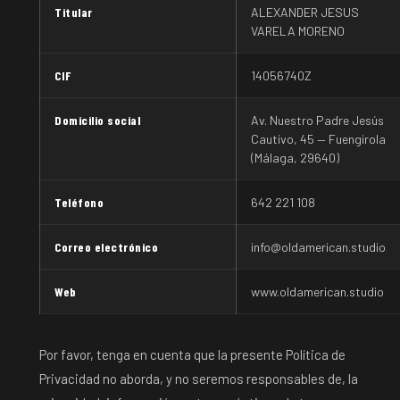
Titular
ALEXANDER JESUS
VARELA MORENO
CIF
14056740Z
Domicilio social
Av. Nuestro Padre Jesús
Cautivo, 45 — Fuengirola
(Málaga, 29640)
Teléfono
642 221 108
Correo electrónico
info@oldamerican.studio
Web
www.oldamerican.studio
Por favor, tenga en cuenta que la presente Política de
Privacidad no aborda, y no seremos responsables de, la